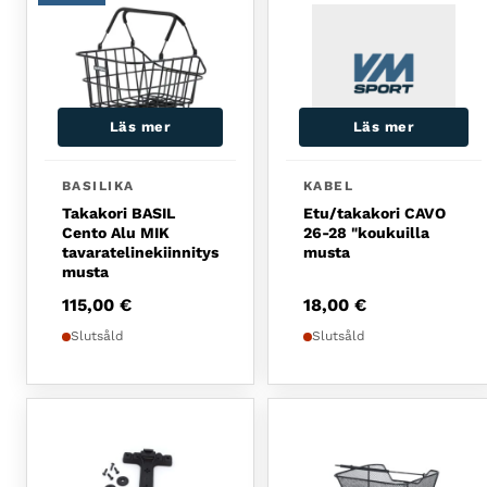
Läs mer
Läs mer
BASILIKA
KABEL
Takakori BASIL
Etu/takakori CAVO
Cento Alu MIK
26-28 "koukuilla
tavaratelinekiinnitys
musta
musta
115,00
€
18,00
€
Slutsåld
Slutsåld