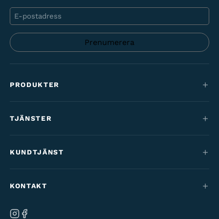
E-
post
PRODUKTER
Mountainbikes
TJÄNSTER
Elcyklar
Service
Maantie & gravel
KUNDTJÄNST
Finansiering
Barncyklar
Kontakt
Cykelförmån
KONTAKT
Varaosat & tarvikkeet
Tilaus- & toimitusehdot
Vårt varumärke
Ab Velo-Moto Oy
Ångra beställning