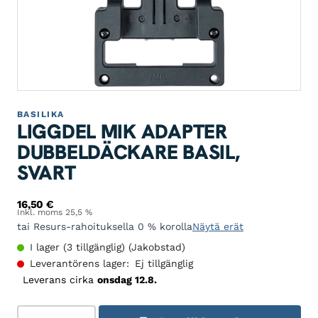
BASILIKA
LIGGDEL MIK ADAPTER
DUBBELDÄCKARE BASIL,
SVART
16,50
€
Inkl. moms 25,5 %
tai Resurs-rahoituksella 0 % korolla
Näytä erät
I lager (3 tillgänglig) (Jakobstad)
Leverantörens lager:
Ej tillgänglig
Leverans cirka
onsdag 12.8.
Tavaratelineen MIK adapteri double decker BASIL, m