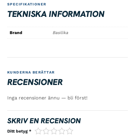
SPECIFIKATIONER
TEKNISKA INFORMATION
Brand
Basilika
KUNDERNA BERÄTTAR
RECENSIONER
Inga recensioner ännu — bli först!
SKRIV EN RECENSION
1/5
2/5
3/5
4/5
5/5
Ditt betyg *