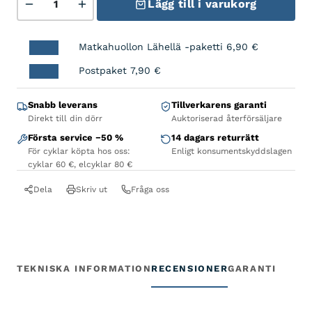
Lägg till i varukorg
Matkahuollon Lähellä -paketti
6,90
€
Postpaket
7,90
€
Snabb leverans
Tillverkarens garanti
Direkt till din dörr
Auktoriserad återförsäljare
Första service −50 %
14 dagars returrätt
För cyklar köpta hos oss:
Enligt konsumentskyddslagen
cyklar 60 €, elcyklar 80 €
Dela
Skriv ut
Fråga oss
TEKNISKA INFORMATION
RECENSIONER
GARANTI