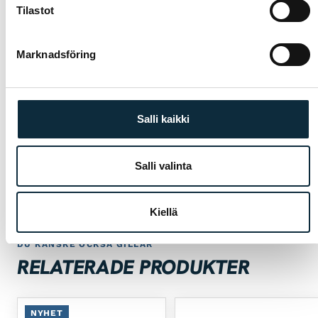
Tillverkarens garanti på alla produkter
01
Tilastot
Auktoriserad återförsäljare — garantiservice i
02
egen verkstad
Marknadsföring
Första service till halva priset för cyklar
03
köpta hos oss
Salli kaikki
Inpassning och provkörning i butiken i
04
 SPORT
Jakobstad
Salli valinta
Kiellä
DU KANSKE OCKSÅ GILLAR
RELATERADE PRODUKTER
NYHET