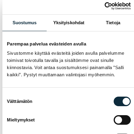
Recensionerna granskas före publicering.
Suostumus
Yksityiskohdat
Tietoja
Skicka recensionen
Parempaa palvelua evästeiden avulla
Sivustomme käyttää evästeitä joiden avulla palvelumme
toimivat toivotulla tavalla ja sisältömme ovat sinulle
GARANTI & SERVICE
kiinnostavia. Voit antaa suostumuksesi painamalla ”Salli
VARFÖR VM SPORT?
kaikki”. Pystyt muuttamaan valintojasi myöhemmin.
Vi är auktoriserad återförsäljare och servar
cyklarna vi säljer i vår egen verkstad i
Suostumuksen
Jakobstad. Hos oss får du sakkunnig hjälp
Välttämätön
valinta
med val, inpassning och service — både före
och efter köpet.
Mieltymykset