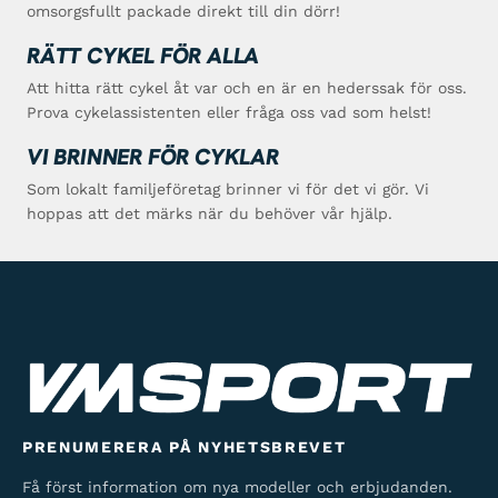
omsorgsfullt packade direkt till din dörr!
RÄTT CYKEL FÖR ALLA
Att hitta rätt cykel åt var och en är en hederssak för oss.
Prova cykelassistenten eller fråga oss vad som helst!
VI BRINNER FÖR CYKLAR
Som lokalt familjeföretag brinner vi för det vi gör. Vi
hoppas att det märks när du behöver vår hjälp.
PRENUMERERA PÅ NYHETSBREVET
Få först information om nya modeller och erbjudanden.