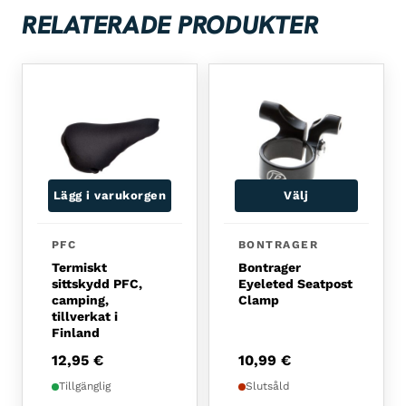
RELATERADE PRODUKTER
Lägg i varukorgen
Välj
PFC
BONTRAGER
Termiskt
Bontrager
sittskydd PFC,
Eyeleted Seatpost
camping,
Clamp
tillverkat i
Finland
12,95
€
10,99
€
Tillgänglig
Slutsåld