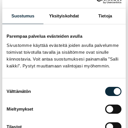
Jag ger VM Sport rätt att publicera bilderna jag skickar i
Suostumus
Yksityiskohdat
Tietoja
samband med recensionen.
Parempaa palvelua evästeiden avulla
Recensionerna granskas före publicering.
Sivustomme käyttää evästeitä joiden avulla palvelumme
toimivat toivotulla tavalla ja sisältömme ovat sinulle
Skicka recensionen
kiinnostavia. Voit antaa suostumuksesi painamalla ”Salli
kaikki”. Pystyt muuttamaan valintojasi myöhemmin.
Suostumuksen
GARANTI & SERVICE
Välttämätön
valinta
VARFÖR VM SPORT?
Vi är auktoriserad återförsäljare och servar
Mieltymykset
cyklarna vi säljer i vår egen verkstad i
Jakobstad. Hos oss får du sakkunnig hjälp
Tilastot