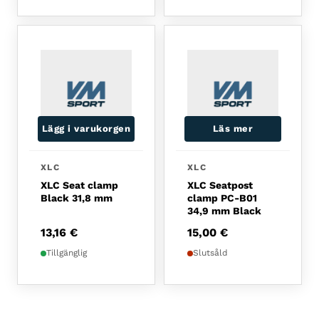
Lägg i varukorgen
Läs mer
XLC
XLC
XLC Seat clamp
XLC Seatpost
Black 31,8 mm
clamp PC-B01
34,9 mm Black
13,16
€
15,00
€
Tillgänglig
Slutsåld