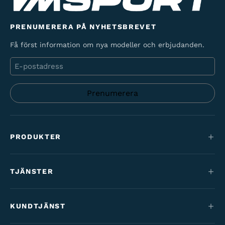
PRENUMERERA PÅ NYHETSBREVET
Få först information om nya modeller och erbjudanden.
E-
post
PRODUKTER
Mountainbikes
TJÄNSTER
Elcyklar
Service
Maantie & gravel
KUNDTJÄNST
Finansiering
Barncyklar