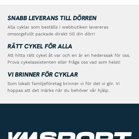
SNABB LEVERANS TILL DÖRREN
Alla cyklar som beställs i webbutiken levereras
omsorgsfullt packade direkt till din dörr!
RÄTT CYKEL FÖR ALLA
Att hitta rätt cykel åt var och en är en hederssak för oss.
Prova cykelassistenten eller fråga oss vad som helst!
VI BRINNER FÖR CYKLAR
Som lokalt familjeföretag brinner vi för det vi gör. Vi
hoppas att det märks när du behöver vår hjälp.