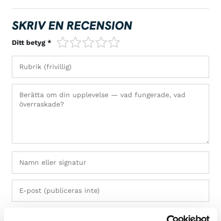
SKRIV EN RECENSION
1/5
2/5
3/5
4/5
5/5
Ditt betyg *
+ Lägg till bilder (max 5)