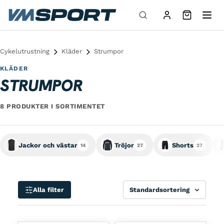
Hoppa till innehåll
Cykelutrustning
Kläder
Strumpor
KLÄDER
STRUMPOR
8 PRODUKTER I SORTIMENTET
Jackor och västar
Tröjor
Shorts
14
27
27
Sortera
Alla filter