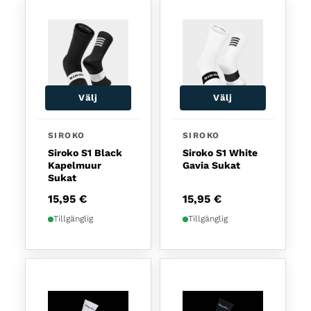
Välj
Välj
Den här produkten har flera varianter. De olika a
Den här produkten har fl
SIROKO
SIROKO
Siroko S1 Black
Siroko S1 White
Kapelmuur
Gavia Sukat
Sukat
15,95
€
15,95
€
Tillgänglig
Tillgänglig