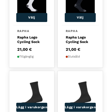
Välj
Välj
Den här produkten har flera varianter. De olika a
RAPHA
RAPHA
Rapha Logo
Rapha Logo
Cycling Sock
Cycling Sock
21,00
€
21,00
€
Tillgänglig
Slutsåld
Lägg i varukorgen
Lägg i varukorgen