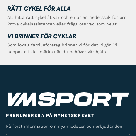
RÄTT CYKEL FÖR ALLA
Att hitta rätt cykel åt var och en är en hederssak för oss.
Prova cykelassistenten eller fråga oss vad som helst!
VI BRINNER FÖR CYKLAR
Som lokalt familjeföretag brinner vi för det vi gör. Vi
hoppas att det märks när du behöver vår hjälp.
PRENUMERERA PÅ NYHETSBREVET
Få först information om nya modeller och erbjudanden.