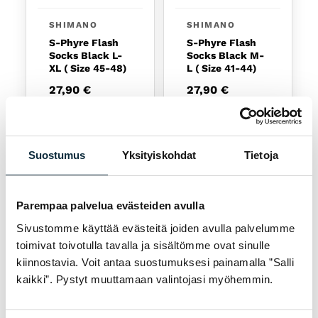
SHIMANO
SHIMANO
S-Phyre Flash
S-Phyre Flash
Socks Black L-
Socks Black M-
XL ( Size 45-48)
L ( Size 41-44)
27,90
€
27,90
€
Tillgänglig
Tillgänglig
Suostumus
Yksityiskohdat
Tietoja
Parempaa palvelua evästeiden avulla
Sivustomme käyttää evästeitä joiden avulla palvelumme
toimivat toivotulla tavalla ja sisältömme ovat sinulle
Välj
Välj
kiinnostavia. Voit antaa suostumuksesi painamalla ”Salli
Den här produkten har flera varianter. De olika a
kaikki”. Pystyt muuttamaan valintojasi myöhemmin.
SHIMANO
HEATX
Shimano S-
HeatX