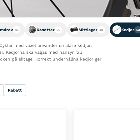
amdrev
Kasetter
Mittlager
Kedjor
88
90
40
53
. Cyklar med växel använder smalare kedjor,
r. Kedjorna ska väljas med hänsyn till
cken på slitage. Korrekt underhållna kedjor ger
Rabatt