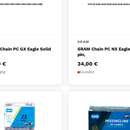
SRAM
hain PC GX Eagle Solid
SRAM Chain PC NX Eagle
pin,
0
€
34,00
€
glig
Slutsåld