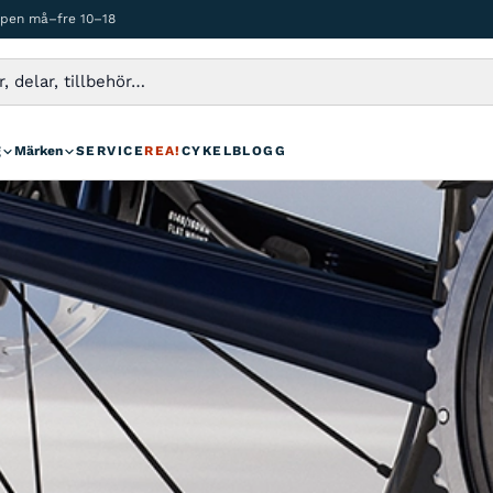
ppen må–fre 10–18
g
Märken
SERVICE
REA!
CYKELBLOGG