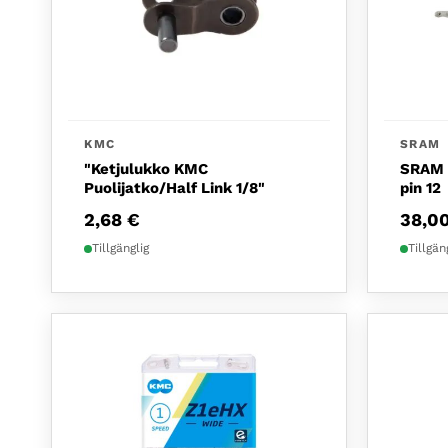
KMC
SRAM
"Ketjulukko KMC
SRAM C
Puolijatko/Half Link 1/8"
pin 12
2,68
€
38,0
Tillgänglig
Tillgän