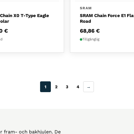
SRAM
Chain X0 T-Type Eagle
SRAM Chain Force E1 Fla
olar
Road
00
€
68,86
€
ld
Tillgänglig
1
2
3
4
→
der fram- och bakhjulen. De