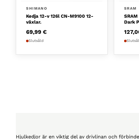
SHIMANO
SRAM
Kedja 12-v 126l CN-M9100 12-
SRAM 
växlar.
Dark P
69,99
€
127,
Slutsåld
Slutså
Hjulkedjor är en viktig del av drivlinan och förbin