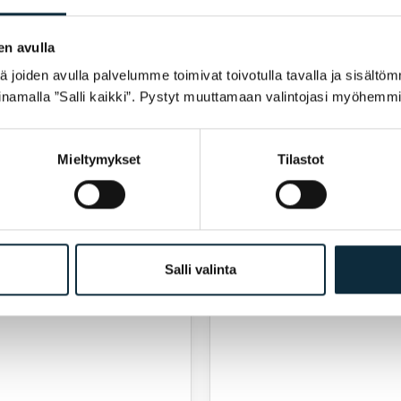
en avulla
SRAM
joiden avulla palvelumme toimivat toivotulla tavalla ja sisältöm
hain Rival E1 Flattop
SRAM Chain Force AXS F
namalla ”Salli kaikki”. Pystyt muuttamaan valintojasi myöhemmi
Solid pin,
7
€
64,00
€
glig
Slutsåld
Mieltymykset
Tilastot
Salli valinta