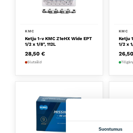
KMC
KMC
Ketju 1-v KMC Z1eHX Wide EPT
Ketju 
1/2 x 1/8", 112L
1/2 x 1
28,50
€
26,5
Slutsåld
Tillgän
Suostumus