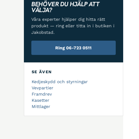
BEHÖVER DU HJÄLP ATT
VÄLJA?
Våra experter hjälper dig hitta rätt
produkt — ring eller titta in i butiken i
Jakobstad.
Ring 06-723 0511
SE ÄVEN
Kedjeskydd och styrningar
Vevpartier
Framdrev
Kasetter
Mittlager