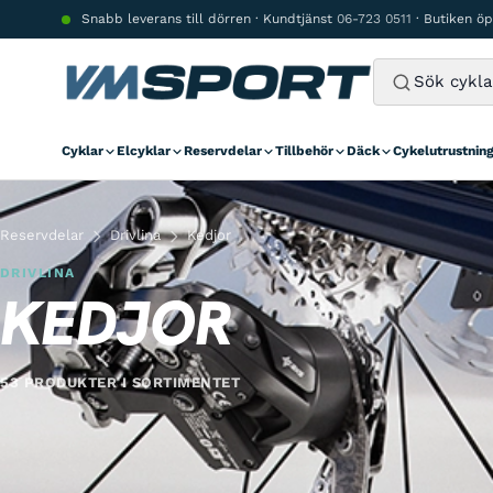
Hoppa till innehåll
Snabb leverans till dörren · Kundtjänst
06-723 0511
· Butiken ö
Cyklar
Elcyklar
Reservdelar
Tillbehör
Däck
Cykelutrustnin
Reservdelar
Drivlina
Kedjor
DRIVLINA
KEDJOR
53 PRODUKTER I SORTIMENTET