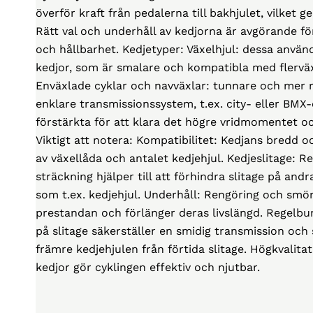
överför kraft från pedalerna till bakhjulet, vilket g
Rätt val och underhåll av kedjorna är avgörande f
och hållbarhet. Kedjetyper: Växelhjul: dessa anvä
kedjor, som är smalare och kompatibla med flerväx
Enväxlade cyklar och navväxlar: tunnare och mer 
enklare transmissionssystem, t.ex. city- eller BMX-c
förstärkta för att klara det högre vridmomentet oc
Viktigt att notera: Kompatibilitet: Kedjans bredd o
av växellåda och antalet kedjehjul. Kedjeslitage: 
sträckning hjälper till att förhindra slitage på a
som t.ex. kedjehjul. Underhåll: Rengöring och smör
prestandan och förlänger deras livslängd. Regelbu
på slitage säkerställer en smidig transmission och
främre kedjehjulen från förtida slitage. Högkvalita
kedjor gör cyklingen effektiv och njutbar.