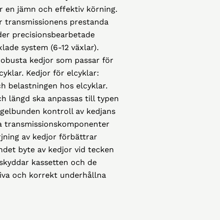
er en jämn och effektiv körning.
ör transmissionens prestanda
nder precisionsbearbetade
lade system (6-12 växlar).
robusta kedjor som passar för
yklar. Kedjor för elcyklar:
h belastningen hos elcyklar.
ch längd ska anpassas till typen
Regelbunden kontroll av kedjans
ndra transmissionskomponenter
jning av kedjor förbättrar
ndet byte av kedjor vid tecken
 skyddar kassetten och de
tiva och korrekt underhållna