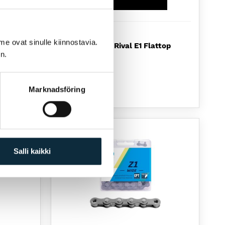
SRAM
me ovat sinulle kiinnostavia.
lattop
SRAM Chain Rival E1 Flattop
n.
Road
47,67
€
Slutsåld
Marknadsföring
Salli kaikki