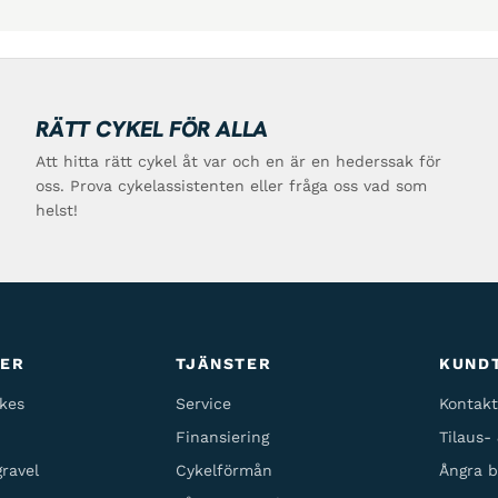
RÄTT CYKEL FÖR ALLA
Att hitta rätt cykel åt var och en är en hederssak för
oss. Prova cykelassistenten eller fråga oss vad som
helst!
TER
TJÄNSTER
KUND
kes
Service
Kontakt
Finansiering
Tilaus-
ravel
Cykelförmån
Ångra b