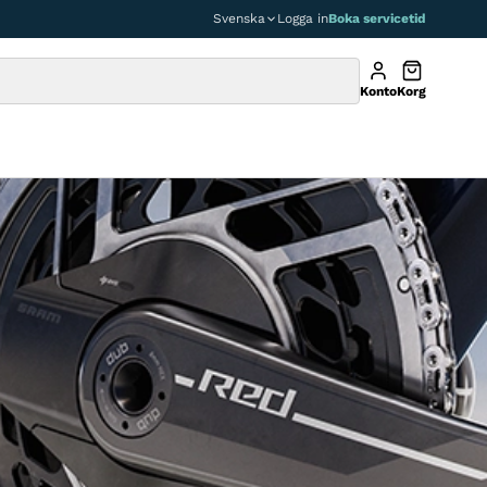
Svenska
Logga in
Boka servicetid
Konto
Korg