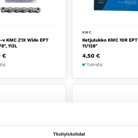
KMC
1-v KMC Z1X Wide EPT
Ketjulukko KMC 10R EPT 
/8", 112L
11/128"
0
€
4,50
€
glig
Tillgänglig
Yksityiskohdat