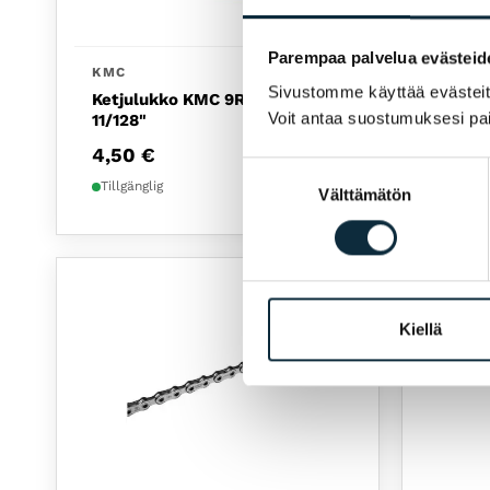
Parempaa palvelua evästeid
KMC
SRAM
Sivustomme käyttää evästeitä 
Ketjulukko KMC 9R EPT Silver
SRAM C
Voit antaa suostumuksesi pai
11/128"
Road
4,50
€
52,9
Suostumuksen
Tillgänglig
Tillgän
Välttämätön
valinta
Kiellä