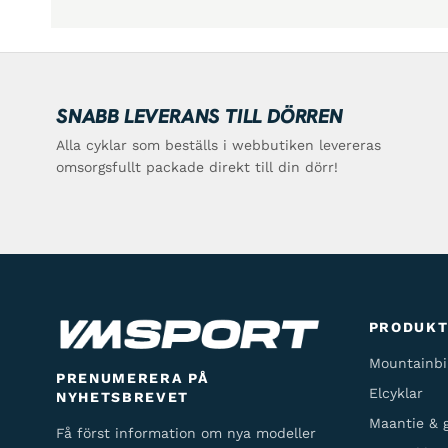
SNABB LEVERANS TILL DÖRREN
Alla cyklar som beställs i webbutiken levereras
omsorgsfullt packade direkt till din dörr!
PRODUK
Mountainbi
PRENUMERERA PÅ
Elcyklar
NYHETSBREVET
Maantie & g
Få först information om nya modeller