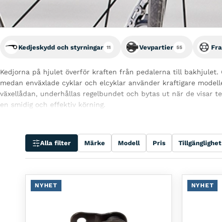
Kedjeskydd och styrningar
Vevpartier
Fr
11
55
Kedjorna på hjulet överför kraften från pedalerna till bakhjulet
medan enväxlade cyklar och elcyklar använder kraftigare modelle
växellådan, underhållas regelbundet och bytas ut när de visar te
en smidig och effektiv körning.
Alla filter
Märke
Modell
Pris
Tillgänglighet
NYHET
NYHET