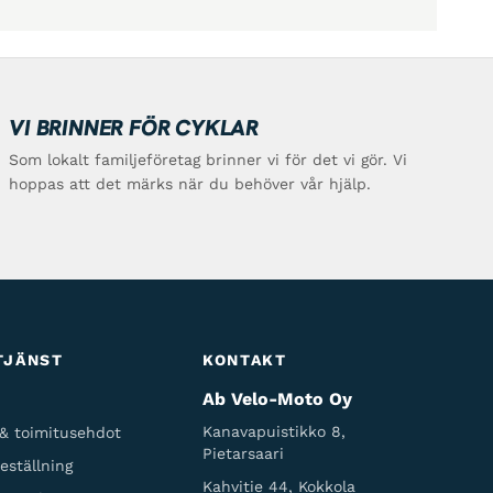
VI BRINNER FÖR CYKLAR
Som lokalt familjeföretag brinner vi för det vi gör. Vi
hoppas att det märks när du behöver vår hjälp.
TJÄNST
KONTAKT
Ab Velo-Moto Oy
Kanavapuistikko 8,
 & toimitusehdot
Pietarsaari
eställning
Kahvitie 44, Kokkola