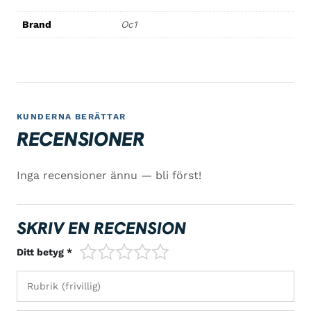
Brand
Oc1
KUNDERNA BERÄTTAR
RECENSIONER
Inga recensioner ännu — bli först!
SKRIV EN RECENSION
1/5
2/5
3/5
4/5
5/5
Ditt betyg *