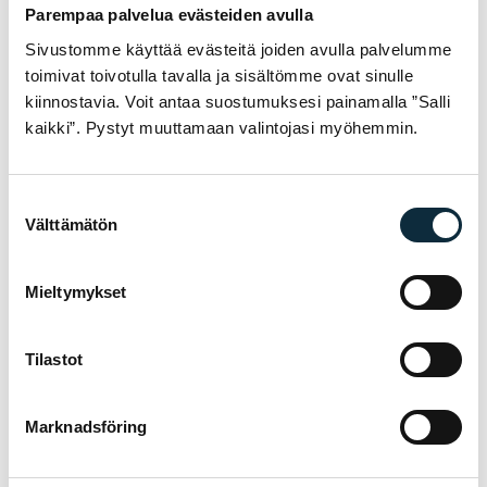
Parempaa palvelua evästeiden avulla
Skicka recensionen
Sivustomme käyttää evästeitä joiden avulla palvelumme
toimivat toivotulla tavalla ja sisältömme ovat sinulle
kiinnostavia. Voit antaa suostumuksesi painamalla ”Salli
kaikki”. Pystyt muuttamaan valintojasi myöhemmin.
GARANTI & SERVICE
VARFÖR VM SPORT?
Suostumuksen
Vi är auktoriserad återförsäljare och servar
Välttämätön
valinta
cyklarna vi säljer i vår egen verkstad i
Jakobstad. Hos oss får du sakkunnig hjälp
Mieltymykset
med val, inpassning och service — både före
och efter köpet.
Tilastot
Tillverkarens garanti på alla produkter
01
Marknadsföring
Auktoriserad återförsäljare — garantiservice i
02