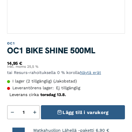
OC1
OC1 BIKE SHINE 500ML
14,95
€
Inkl. moms 25,5 %
tai Resurs-rahoituksella 0 % korolla
Näytä erät
I lager (2 tillgänglig) (Jakobstad)
Leverantörens lager:
Ej tillgänglig
Leverans cirka
torsdag 13.8.
OC1 Bike Shine 500Ml mängd
Lägg till i varukorg
Matkahuollon Lähellä -paketti
6,90
€