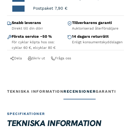
Postpaket
7,90
€
Snabb leverans
Tillverkarens garanti
Direkt till din dörr
Auktoriserad återförsäljare
Första service −50 %
14 dagars returrätt
För cyklar köpta hos oss:
Enligt konsumentskyddslagen
cyklar 60 €, elcyklar 80 €
Dela
Skriv ut
Fråga oss
TEKNISKA INFORMATION
RECENSIONER
GARANTI
SPECIFIKATIONER
TEKNISKA INFORMATION