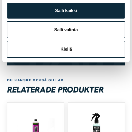
egen verkstad
Salli kaikki
Första service till halva priset för cyklar
03
köpta hos oss
Salli valinta
Inpassning och provkörning i butiken i
04
 SPORT
Jakobstad
Kiellä
DU KANSKE OCKSÅ GILLAR
RELATERADE PRODUKTER