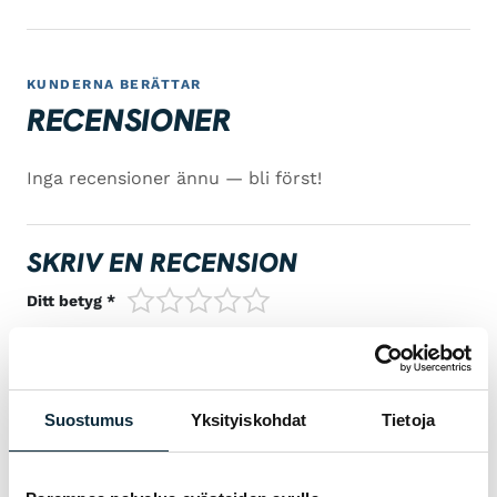
KUNDERNA BERÄTTAR
RECENSIONER
Inga recensioner ännu — bli först!
SKRIV EN RECENSION
1/5
2/5
3/5
4/5
5/5
Ditt betyg *
Suostumus
Yksityiskohdat
Tietoja