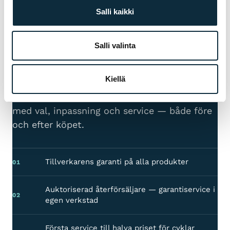
Salli kaikki
GARANTI & SERVICE
VARFÖR MUC-OFF FRÅN
Salli valinta
VM SPORT?
Vi är auktoriserad återförsäljare och servar
Kiellä
cyklarna vi säljer i vår egen verkstad i
Jakobstad. Hos oss får du sakkunnig hjälp
med val, inpassning och service — både före
och efter köpet.
Tillverkarens garanti på alla produkter
01
Auktoriserad återförsäljare — garantiservice i
02
egen verkstad
Första service till halva priset för cyklar