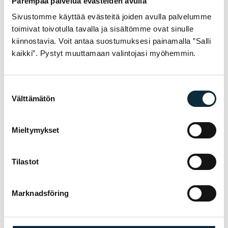
Parempaa palvelua evästeiden avulla
Sivustomme käyttää evästeitä joiden avulla palvelumme
toimivat toivotulla tavalla ja sisältömme ovat sinulle
kiinnostavia. Voit antaa suostumuksesi painamalla ”Salli
kaikki”. Pystyt muuttamaan valintojasi myöhemmin.
Suostumuksen
+ Lägg till bilder (max 5)
Välttämätön
valinta
Jag ger VM Sport rätt att publicera bilderna jag skickar i
samband med recensionen.
Mieltymykset
Tilastot
Recensionerna granskas före publicering.
Marknadsföring
Skicka recensionen