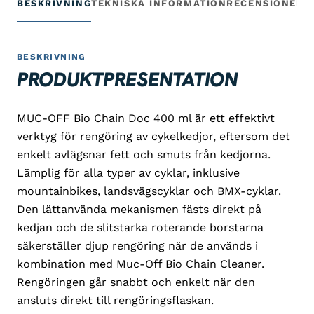
BESKRIVNING
TEKNISKA INFORMATION
RECENSIONER
G
BESKRIVNING
PRODUKTPRESENTATION
MUC-OFF Bio Chain Doc 400 ml är ett effektivt
verktyg för rengöring av cykelkedjor, eftersom det
enkelt avlägsnar fett och smuts från kedjorna.
Lämplig för alla typer av cyklar, inklusive
mountainbikes, landsvägscyklar och BMX-cyklar.
Den lättanvända mekanismen fästs direkt på
kedjan och de slitstarka roterande borstarna
säkerställer djup rengöring när de används i
kombination med Muc-Off Bio Chain Cleaner.
Rengöringen går snabbt och enkelt när den
ansluts direkt till rengöringsflaskan.