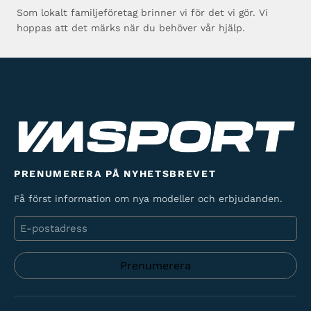
Som lokalt familjeföretag brinner vi för det vi gör. Vi
hoppas att det märks när du behöver vår hjälp.
PRENUMERERA PÅ NYHETSBREVET
Få först information om nya modeller och erbjudanden.
E-
post