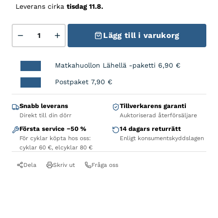
Leverans cirka
tisdag 11.8.
MUC-OFF Bio Chain Doc 400 ml mängd
Lägg till i varukorg
Matkahuollon Lähellä -paketti
6,90
€
Postpaket
7,90
€
Snabb leverans
Tillverkarens garanti
Direkt till din dörr
Auktoriserad återförsäljare
Första service −50 %
14 dagars returrätt
För cyklar köpta hos oss:
Enligt konsumentskyddslagen
cyklar 60 €, elcyklar 80 €
Dela
Skriv ut
Fråga oss