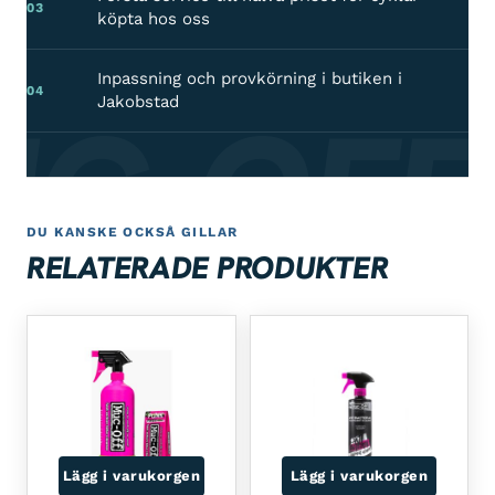
03
köpta hos oss
Inpassning och provkörning i butiken i
04
C-OFF
Jakobstad
DU KANSKE OCKSÅ GILLAR
RELATERADE PRODUKTER
Lägg i varukorgen
Lägg i varukorgen